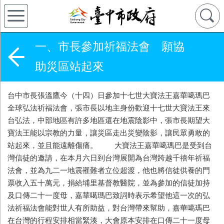
一、市長參加祈福法會 願協
助災區站起來
台中市長張溫鷹今（十四）日參加十七世大寶法王嘉華噶瑪巴
全球弘法祈福法會，張市長以地主身份歡迎十七世大寶法王來
台弘法，中部地區有許多地區還在地震陰影中，張市長期望大
寶法王能以宗教的力量，讓災區走出災變陰影，讓民眾勇敢的
站起來，並且能遠離傷痛。 大寶法王嘉華噶瑪巴是受到台
灣信徒的邀請，在本月六日到台灣展開為台灣跨越千禧年祈福
法會，並為九二一地震罹難者立位超渡，他也將信徒供養的門
票收入五十萬元，捐給埔里基督教醫院，並為參加的信徒加持
及口傳二十一度母，嘉華噶瑪巴致詞時表示希望他這一次的弘
法祈福法會能對世人有所助益，對台灣帶來幫助，嘉華噶瑪巴
在台灣的行程安排相當緊湊，大會原本安排在口傳二十一度母