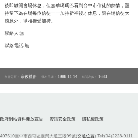
後即離開會場休息，但嘉華噶瑪巴看到台中市信徒的熱情，堅
持留下為在場每位信徒一一加持祈福後才休息，讓在場信徒大
感意外，爭相接受加持。
聯絡人:無
聯絡電話:無
宗教禮俗
1999-11-14
1683
市府分類：
發布日期：
點閱次數：
政府網站資料開放宣告
資訊安全政策
隱私權政策
407610臺中市西屯區臺灣大道三段99號(
交通位置
) Tel:(04)2228-9111．