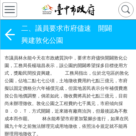
二、議員要求市府儘速 開闢
興建敦化公園
市議員林永能今天在市政總質詢中，要求市府儘快開闢敦化公
園，工務局長楊瑞昌表示，該公園的開闢希望採多目標使用方
式，獎勵民間投資興建。 工務局指出，位於北屯區的敦化
公園，佔地二點七七公頃，土地徵收費用約七點三億元，市府
擬以固定價格分六年補償完成，但當地居民表示分年補償費應
按公告地價調整，倘若如此，徵收費將高於七點三億元，目前
尚未辦理徵收。敦化公園之工程費約七千萬元，市府傾向採
Ｂ．Ｏ．Ｔ．方式開闢，近來雖有廠商洽詢，但最後認為不敷
成本而作罷。 林永能希望市府要加緊腳步進行，如果在民
國九十年之前無法辦理完成用地徵收，依照法令規定就不能再
辦理用地徵收了。