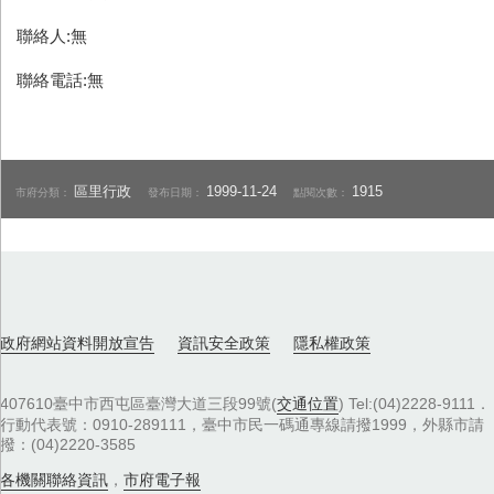
聯絡人:無
聯絡電話:無
區里行政
1999-11-24
1915
市府分類：
發布日期：
點閱次數：
政府網站資料開放宣告
資訊安全政策
隱私權政策
407610臺中市西屯區臺灣大道三段99號(
交通位置
) Tel:(04)2228-9111．
行動代表號：0910-289111，臺中市民一碼通專線請撥1999，外縣市請
撥：(04)2220-3585
各機關聯絡資訊
，
市府電子報