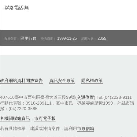
聯絡電話:無
區里行政
1999-11-25
2055
市府分類：
發布日期：
點閱次數：
政府網站資料開放宣告
資訊安全政策
隱私權政策
407610臺中市西屯區臺灣大道三段99號(
交通位置
) Tel:(04)2228-9111．
行動代表號：0910-289111，臺中市民一碼通專線請撥1999，外縣市請
撥：(04)2220-3585
各機關聯絡資訊
，
市府電子報
若有具體檢舉、建議或陳情案件，請利用
市政信箱