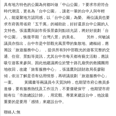
具有地方特色的公園為何都叫做「中山公園」？要求市府符合
時代潮流，更名為「台中公園」，讓老一輩的台中人與年輕
人，能凝聚地方認同感，以「台中公園」為榮。 兩位議員也要
求市府善用省府「五千萬」的補助款，好好還原台中公園的人
文特色。張溫鷹與副市長張景森則點頭允諾，將好好規劃「台
中公園」，恢復早期「台灣八景」的美名。 另外，何敏誠
議員亦指出，台中市是中部觀光風景帶的集散地、總樞紐，應
籌設「旅遊服務中心」 ，提供所有到中部觀光的遊客完整的交
通、住宿、景點等資訊，尤其台中市每天都有藝文活動，應該
吸引遊客來參與。因此他建議將位於雙十路孔廟旁的救國團用
地收回，改建「旅客服務中心」，張溫鷹則請財政局長廖顯
傾，依法了解是否有佔用情形，再研議規劃「旅遊服務中心」
一案。 黃國書等兩議員今天質詢時，也期望市府公務員多
進修，要有服務熱忱及工作活力，不要僵硬保守 ，他期望市府
能有位「市政總設計師」，用宏觀、專業來建設台中，他說最
重要的是要用「感情」來建設台中。
聯絡人:無