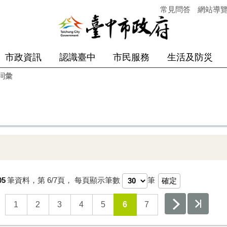
常見問答
網站導
市政資訊
認識臺中
市民服務
生活及防災
詞彙
05
筆資料，第
6/7
頁，
每頁顯示筆數
筆
1
2
3
4
5
6
7