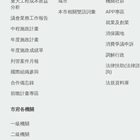
重大工程成本效益
城市
機關社群
分析
本市相關雙語詞彙
APP專區
議會業務工作報告
就業及創業
中程施政計畫
消保園地
年度施政計畫
消費爭議申訴
年度施政成績單
調解行政
列管案件月報
法律扶助(法律諮
國際組織參與
詢)
合作備忘錄
法規資料庫
前瞻計畫專區
市府各機關
一級機關
二級機關