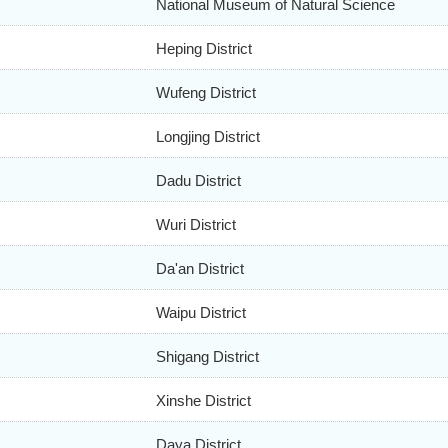
National Museum of Natural Science
Heping District
Wufeng District
Longjing District
Dadu District
Wuri District
Da'an District
Waipu District
Shigang District
Xinshe District
Daya District