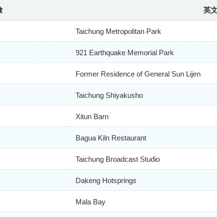
彙
英
Taichung Metropolitan Park
921 Earthquake Memorial Park
Former Residence of General Sun Lijen
Taichung Shiyakusho
Xitun Barn
Bagua Kiln Restaurant
Taichung Broadcast Studio
Dakeng Hotsprings
Mala Bay