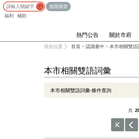
:::
進階搜尋
福利
補助
熱門公告
關於市府
:::
現在位置
首頁
>
認識臺中
>
本市相關雙語
本市相關雙語詞彙
本市相關雙語詞彙-條件查詢
共
2