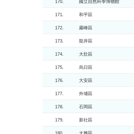
170.
國立自然科學博物館
171.
和平區
172.
霧峰區
173.
龍井區
174.
大肚區
175.
烏日區
176.
大安區
177.
外埔區
178.
石岡區
179.
新社區
180.
大雅區