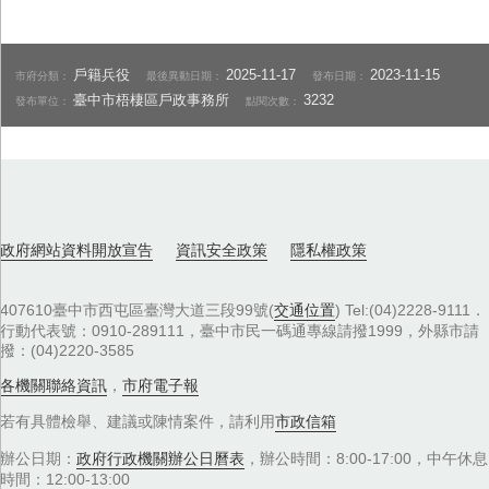
戶籍兵役
2025-11-17
2023-11-15
市府分類：
最後異動日期：
發布日期：
臺中市梧棲區戶政事務所
3232
發布單位：
點閱次數：
政府網站資料開放宣告
資訊安全政策
隱私權政策
407610臺中市西屯區臺灣大道三段99號(
交通位置
) Tel:(04)2228-9111．
行動代表號：0910-289111，臺中市民一碼通專線請撥1999，外縣市請
撥：(04)2220-3585
各機關聯絡資訊
，
市府電子報
若有具體檢舉、建議或陳情案件，請利用
市政信箱
辦公日期：
政府行政機關辦公日曆表
，辦公時間：8:00-17:00，中午休息
時間：12:00-13:00