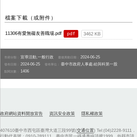
檔案下載（或附件）
11306有愛無礙友善職場.pdf
pdf
3462 KB
宣導活動,一般行政
2024-06-25
市府分類：
最後異動日期：
2024-06-25
臺中市政府人事處‧給與科第一股
發布日期：
發布單位：
1406
點閱次數：
政府網站資料開放宣告
資訊安全政策
隱私權政策
407610臺中市西屯區臺灣大道三段99號(
交通位置
) Tel:(04)2228-9111．
行動代表號：0910-289111，臺中市民一碼通專線請撥1999，外縣市請