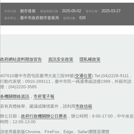
都市發展
2025-05-02
2025-03-27
市府分類：
最後異動日期：
發布日期：
臺中市政府都市發展局
828
發布單位：
點閱次數：
政府網站資料開放宣告
資訊安全政策
隱私權政策
407610臺中市西屯區臺灣大道三段99號(
交通位置
) Tel:(04)2228-9111．
行動代表號：0910-289111，臺中市民一碼通專線請撥1999，外縣市請
撥：(04)2220-3585
各機關聯絡資訊
，
市府電子報
若有具體檢舉、建議或陳情案件，請利用
市政信箱
辦公日期：
政府行政機關辦公日曆表
，辦公時間：8:00-17:00，中午休息
時間：12:00-13:00
請使用最新版Chrome、FireFox、Edge、Safari瀏覽器瀏覽