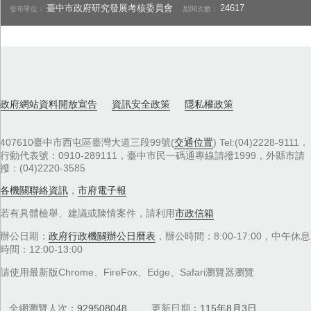
臺中市政府研究發展考核委員會
24617
發布單位：
點閱次數：
政府網站資料開放宣告
資訊安全政策
隱私權政策
407610臺中市西屯區臺灣大道三段99號(
交通位置
) Tel:(04)2228-9111．
行動代表號：0910-289111，臺中市民一碼通專線請撥1999，外縣市請
撥：(04)2220-3585
各機關聯絡資訊
，
市府電子報
若有具體檢舉、建議或陳情案件，請利用
市政信箱
辦公日期：
政府行政機關辦公日曆表
，辦公時間：8:00-17:00，中午休息
時間：12:00-13:00
請使用最新版Chrome、FireFox、Edge、Safari瀏覽器瀏覽
全網瀏覽人次
929508048
更新日期
115年8月3日