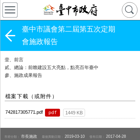
臺中市議會第二屆第五次定期
會施政報告
壹、前言
貳、總論：前瞻建設五大亮點，點亮百年臺中
參、施政成果報告
檔案下載（或附件）
742817305771.pdf
pdf
1449 KB
市長施政
2019-03-10
2017-04-28
市府分類：
最後異動日期：
發布日期：