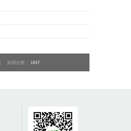
處
點閱次數：
1847