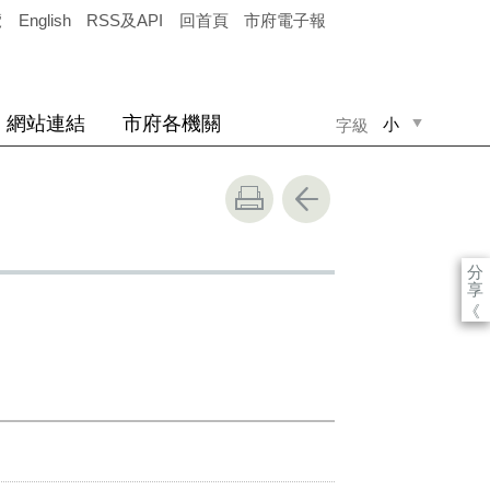
覽
English
RSS及API
回首頁
市府電子報
網站連結
市府各機關
小
字級
中
大
分
享
《