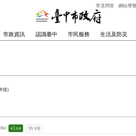
常見問答
網站導
市政資訊
認識臺中
市民服務
生活及防災
併後)
sx
xlsx
95 KB