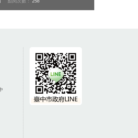
局
點閱次數：
258
中