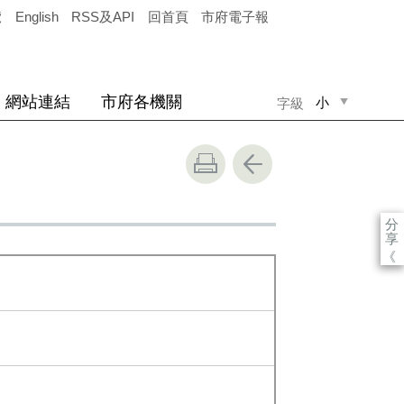
覽
English
RSS及API
回首頁
市府電子報
網站連結
市府各機關
小
字級
中
大
分
享
《