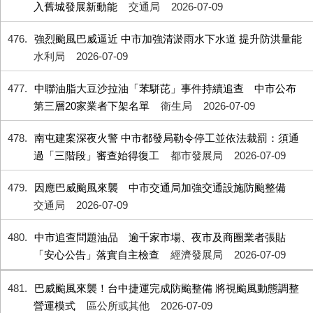
入舊城發展新動能
交通局
2026-07-09
476
強烈颱風巴威逼近 中市加強清淤雨水下水道 提升防洪量能
水利局
2026-07-09
477
中聯油脂大豆沙拉油「苯駢芘」事件持續追查 中市公布
第三層20家業者下架名單
衛生局
2026-07-09
478
南屯建案深夜火警 中市都發局勒令停工並依法裁罰：須通
過「三階段」審查始得復工
都市發展局
2026-07-09
479
因應巴威颱風來襲 中市交通局加強交通設施防颱整備
交通局
2026-07-09
480
中市追查問題油品 逾千家市場、夜市及商圈業者張貼
「安心公告」落實自主檢查
經濟發展局
2026-07-09
481
巴威颱風來襲！台中捷運完成防颱整備 將視颱風動態調整
營運模式
區公所或其他
2026-07-09