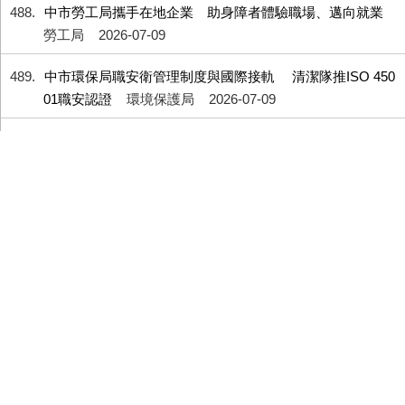
488
中市勞工局攜手在地企業 助身障者體驗職場、邁向就業
勞工局
2026-07-09
489
中市環保局職安衛管理制度與國際接軌 清潔隊推ISO 450
01職安認證
環境保護局
2026-07-09
490
打造綠色幸福城市！中市府攜手中部大專院校共創永續新
視界
研究發展考核委員會
2026-07-09
491
巴威颱風逼近 中市社會局關懷勸導街友勿駐留橋墩
社會局
2026-07-08
492
2026台中國際茶咖啡烘焙展7/10登場 11家十大伴手禮首
獎品牌齊聚會展中心
經濟發展局
2026-07-08
493
捷報！台中動畫影展徵件3205件創新高 法國安錫交流助攻
影展精采可期
新聞局
2026-07-08
494
因應巴威颱風來襲 中捷新進人員甄試面試延期至7月18日舉