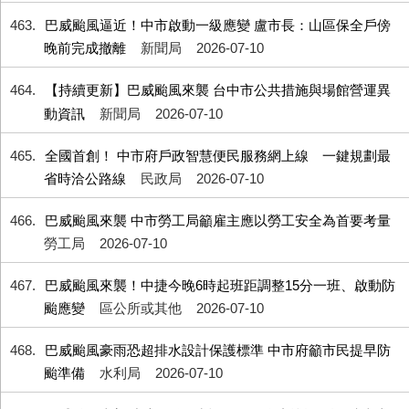
463
巴威颱風逼近！中市啟動一級應變 盧市長：山區保全戶傍
晚前完成撤離
新聞局
2026-07-10
464
【持續更新】巴威颱風來襲 台中市公共措施與場館營運異
動資訊
新聞局
2026-07-10
465
全國首創！ 中市府戶政智慧便民服務網上線 一鍵規劃最
省時洽公路線
民政局
2026-07-10
466
巴威颱風來襲 中市勞工局籲雇主應以勞工安全為首要考量
勞工局
2026-07-10
467
巴威颱風來襲！中捷今晚6時起班距調整15分一班、啟動防
颱應變
區公所或其他
2026-07-10
468
巴威颱風豪雨恐超排水設計保護標準 中市府籲市民提早防
颱準備
水利局
2026-07-10