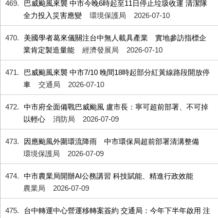
469
巴威颱風來襲 中市今晚6時起至11日停止垃圾收運 清潔隊
全力投入災害應變
環境保護局
2026-07-10
470
美國學者葛來儀關注台中無人載具產業 實地參訪指標企
業肯定製造量能
經濟發展局
2026-07-10
471
巴威颱風來襲 中市7/10 晚間18時起部分紅黃線路段開放停
車
交通局
2026-07-10
472
中市府全面備戰巴威颱風 盧市長：寧可超前部署、不可掉
以輕心
消防局
2026-07-09
473
因應颱風外圍環流降雨 中市環保局超前部署清溝整備
環境保護局
2026-07-09
474
中市農業局開辦AI公務講習 科技賦能、精進行政效能
農業局
2026-07-09
475
台中轉運中心營運移轉案簽約 交通局：今年下半年啟用 注