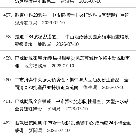
防災整備拚年底完工
建設局
2026-07-10
457
歡慶中科23週年 中市府攜手中央打造科技智慧製造重鎮
經濟發展局
2026-07-10
458
走進「34號秘密通道」 中山地政藝文走廊繪本插畫聯展
療癒登場
地政局
2026-07-10
459
巴威颱風來襲 地稅局提醒受災民眾可減稅並將主動協助辦
理
地方稅務局
2026-07-10
460
中市府與中央擴大預防性下架中聯大豆油及衍生食品 全
面清查29批產品並持續追查流向
衛生局
2026-07-10
461
巴威颱風全台警戒 中市滯洪池預防性排空、大型抽水站
全員進駐待命
水利局
2026-07-10
462
迎戰巴威颱風 中市府一級開設應變中心 跨局處24小時全面
戒備
新聞局
2026-07-10