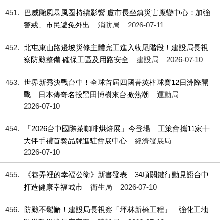
451
巴威颱風暴風圈持續影響 盧市長坐鎮災害應變中心：加強
警戒、市民避免外出
消防局
2026-07-11
452
北屯東山路邊坡災修主體完工進入收尾階段！建設局長視
察防颱整備 確保工區及用路安全
建設局
2026-07-10
453
世界新秀決戰台中！全球首屆四國菁英棒球賽12日洲際開
戰 日本傳奇名投黑田博樹來台掀熱潮
運動局
2026-07-10
454
「2026台中國際茶咖啡烘焙展」今登場 工策會攜11家十
大伴手禮首獎品牌進駐會展中心
經濟發展局
2026-07-10
455
《巷弄裡的幸福公衛》新書發表 34項關鍵行動見證台中
打造健康幸福城市
衛生局
2026-07-10
456
防颱不鬆懈！建設局長視察「坪林新橋工程」 強化工地