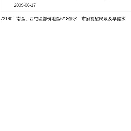
2009-06-17
72190
南區、西屯區部份地區6/18停水 市府提醒民眾及早儲水
備用
無
2009-06-16
72191
房屋供營業用 依使用事實按營業用稅率課徵房屋稅
無
2009-06-16
72192
小店戶營業人所開立之普通收據 依規可不需貼用印花稅
票
無
2009-06-16
72193
汽機車違規停放人行道 建設處將派員拍照函送警局裁處
無
2009-06-16
72194
光廊計畫為洲際棒球場添新粧
無
2009-06-16
72195
觀光休閒魚市場「命名」暨「票選摸彩」活動 歡迎民眾
踴躍參加
無
2009-06-16