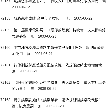
72157
別讓您的權益睡著了 低收入戶住宅可享免徵房屋稅
無
2009-06-22
72158
取締飆車成績 台中市全國第一
無
2009-06-22
72159
第一屆兩岸電影展：《隱形的翅膀》特映會 夫人邵曉鈴
共襄盛舉
無
2009-06-21
72160
中市地方稅務局網路申報作業已於6月改版 歡迎民眾善
加使用
無
2009-06-21
72161
行使剩餘財產差額分配請求權 依規須繳納土地增值稅
無
2009-06-21
72162
《隱形的翅膀》台中特映會 夫人邵曉鈴：讓人有往上走
的力量！
無
2009-06-21
72163
提供娛樂設施供人娛樂業者 請依規辦理娛樂稅代徵手
續，以免受罰
無
2009-06-20