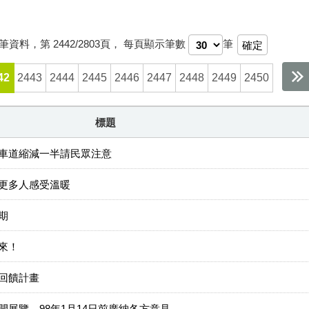
筆資料，第
2442/2803
頁，
每頁顯示筆數
筆
42
2443
2444
2445
2446
2447
2448
2449
2450
標題
車道縮減一半請民眾注意
更多人感受溫暖
期
來！
回饋計畫
展覽 98年1月14日前廣納各方意見