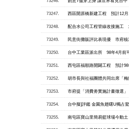
73246
創意T恤穿上身 讓世界看見台中
73247
西區開原橋新建工程 預計12月
73248
配合水公司工程管線改接施工 北
73249
民意街攤販評比表現優 市府核
73250
台中工業區派出所 98年4月前
73251
西屯區福順路開闢工程 預計98
73252
胡市長與社福團體共同出席「梅
73253
市府提「消費劵實施計畫徵選」
73254
台中擬]評鑑 金園魚翅曙U獨占
73255
南屯區寶山里簡易籃球場今動土