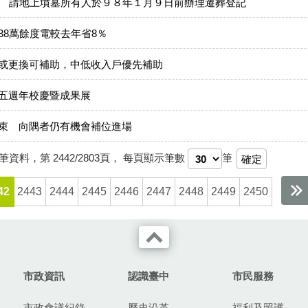
業 請地上墳墓所有人於９８年１月９日前辦理遷葬登記
8萬餘度電較去年省8％
或更換可補助，中低收入戶優先補助
五週年校慶暨成果展
束 向隅者仍有機會補位進場
筆資料，第
2442/2803
頁，
每頁顯示筆數
筆
42
2443
2444
2445
2446
2447
2448
2449
2450
市政資訊
認識臺中
市民服務
市政會議紀錄
歷史沿革
福利及照護