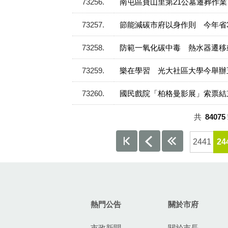
73256
南屯區寶山里第21公墓遷葬作
73257
節能減碳市府以身作則 今年省3
73258
防範一氧化碳中毒 熱水器遷移
73259
樂在學習 光大社區大學今舉辦
73260
國民戲院「柏格曼影展」索票結
共
84075
2441
24
:::
熱門公告
關於市府
市政新聞
關於市長