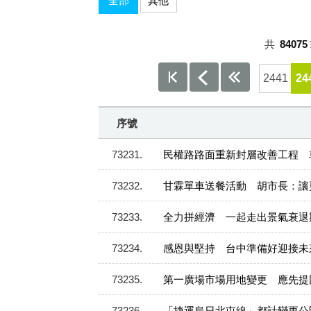
全部
其他
共
84075
2441
24
序號
73231
民權路路面重新封層改善工程 
73232
甘霖單車送餐活動 胡市長：讓
73233
全力拼經濟 一起走出景氣衰退
73234
感恩與堅持 台中準備好迎接未
73235
第一廣場市場用地變更 應先提
73236
「捷運烏日北屯線」都計變更公開