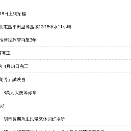
18日上網招標
屯區平田里等區域12/18停水11小時
准籌設列管再延3年
可完工
年4月14日完工
蘭芳」試映會
 3萬元大獎等你拿
鰲頭
 胡市長期為里民帶來休閒好場所