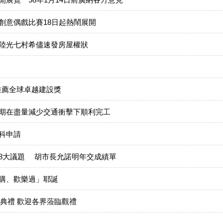
創意偶戲比賽18日起熱鬧展開
陸光七村希儘速發房屋權狀
獲推薦全球卓越建設獎
期在盡量減少交通衝擊下順利完工
科申請
8大議題 胡市長允諾明年交成績單
購、歡樂過」耶誕
土典禮 歡迎各界蒞臨觀禮