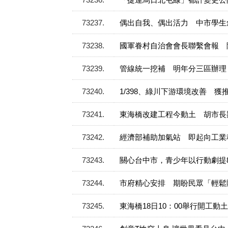
73237
偶出自我、偶出活力 中市學生
73238
國軍眷村自治會會長聯繫會報 
73239
管線統一挖補 明年分三區辦理
73240
1/398、綠川下游環境改善 
73241
東海橋改建工程今動土 胡市長
73242
經濟部補助加氣站 即起向工業
73243
關心台中市，青少年以行動劇提
73244
市府精心安排 期盼民眾「輕鬆
73245
東海橋18日10：00舉行開工動