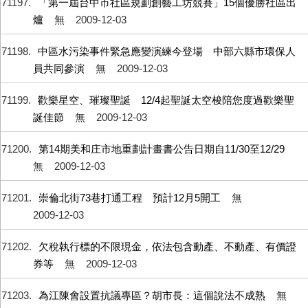
71197
「第一屆台中市社區規劃創藝工坊競賽」15個優勝社區出
爐
無
2009-12-03
71198
中區水污染事件緊急應變演練今登場 中部六縣市環保人
員共同參演
無
2009-12-03
71199
歡樂星空、璀璨聖誕 12/4起聖誕太空梭陪您度過歡樂聖
誕佳節
無
2009-12-03
71200
第14期美和庄市地重劃計畫書公告日期自11/30至12/29
無
2009-12-03
71201
崇倫北街73巷打通工程 預計12月5開工
無
2009-12-03
71202
欠稅執行標的不限現金，依法包含動產、不動產、有價證
券等
無
2009-12-03
71203
為江陳會設置抗議專區？胡市長：這個說法不成熟
無