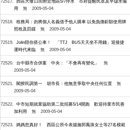
72517
西區大墩11街附近地區5/7停水 市府提醒民眾及早儲水備
用
無
2009-05-04
72518
稅務局：勿將個人名義借予他人購車 以免負擔鉅額使用牌
照稅及罰鍰
無
2009-05-04
72519
Jolin陪你搭公車！ 「TTJ BUS天天坐不用錢」迎接捷
運時代來臨
無
2009-05-04
72520
台中縣市合併案 中央：「不會再有變化」
無
2009-05-04
72521
閣揆民調第一 胡市長：他無意爭取中央任何位置
無
2009-05-04
72522
中市短期就業協助第二批招募5/14開跑 歡迎待業市民善
加利用
無
2009-05-04
72523
媽媽您真好！ 西區公所今表揚施郭鳳珠女士等27名模範