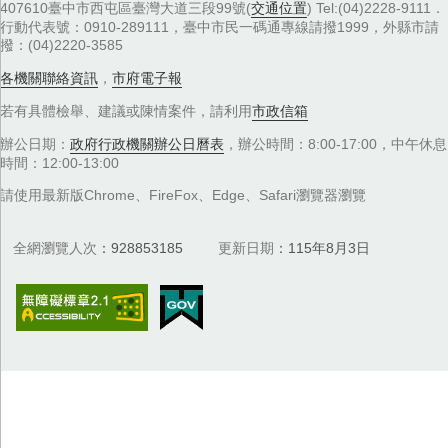
勞工大會
無
2009-04-30
72544
稅單寄存送達為合法送達 依規無法免除滯納金
無
2009-04-30
72545
「孩」需要您的愛心 蕭副市長籲支持助學行動扭轉貧童
命運
無
2009-04-30
72546
民眾若欲檢舉逃漏稅 地方稅務局：請檢舉人提供明確事
證以利查考
無
2009-04-29
72547
尚未繳納使用牌照稅者，請於4/30前繳納 逾期將加徵滯
納金
無
2009-04-29
72548
食物銀行5/3第一次發放物資 協助貧困邊緣戶獲溫飽
無
2009-04-29
72549
優秀外籍勞工表揚 同鄉啦啦隊現身
無
2009-04-29