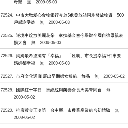
母親
無
2009-05-03
72524
中市大墩愛心食物銀行今於5處發放站同步發放物資 500
戶感謝受益
無
2009-05-03
72525
逆境中綻放美麗花朵 家扶基金會今舉辦全國自強母親表
揚大會
無
2009-05-03
72526
媽媽最希望擁有「幸福」 「姓胡」市長提幸福7件事要
媽媽都幸福
無
2009-05-03
72527
市府文化迴廊 展出早期婦女服飾、飾品
無
2009-05-02
72528
國際紅十字日 馬總統與榮譽會長周美青同台
無
2009-05-02
72529
推廣黃金玉冷筍 台中縣、市農業產業結合初體驗
無
2009-05-02