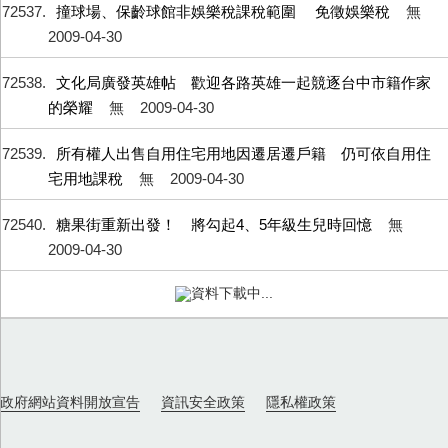
72537
撞球場、保齡球館非娛樂稅課稅範圍 免徵娛樂稅
無
2009-04-30
72538
文化局廣發英雄帖 歡迎各路英雄一起競逐台中市籍作家
的榮耀
無
2009-04-30
72539
所有權人出售自用住宅用地因遷居遷戶籍 仍可依自用住
宅用地課稅
無
2009-04-30
72540
糖果街重新出發！ 將勾起4、5年級生兒時回憶
無
2009-04-30
72541
勞工寶寶命名結果出爐 「勞工強（阿強）」拔得頭籌
無
2009-04-30
72542
工業區派出所今落成啟用 胡市長讚許內外皆美
無
2009-04-30
72543
「有你（51）真感心」 中市98年慶祝勞動節暨表揚模範