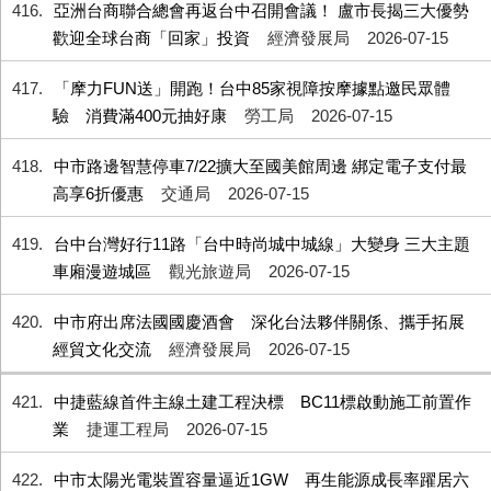
416
亞洲台商聯合總會再返台中召開會議！ 盧市長揭三大優勢
歡迎全球台商「回家」投資
經濟發展局
2026-07-15
417
「摩力FUN送」開跑！台中85家視障按摩據點邀民眾體
驗 消費滿400元抽好康
勞工局
2026-07-15
418
中市路邊智慧停車7/22擴大至國美館周邊 綁定電子支付最
高享6折優惠
交通局
2026-07-15
419
台中台灣好行11路「台中時尚城中城線」大變身 三大主題
車廂漫遊城區
觀光旅遊局
2026-07-15
420
中市府出席法國國慶酒會 深化台法夥伴關係、攜手拓展
經貿文化交流
經濟發展局
2026-07-15
421
中捷藍線首件主線土建工程決標 BC11標啟動施工前置作
業
捷運工程局
2026-07-15
422
中市太陽光電裝置容量逼近1GW 再生能源成長率躍居六