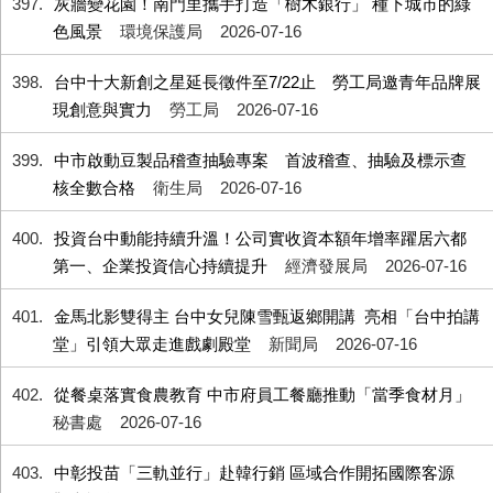
397
灰牆變花園！南門里攜手打造「樹木銀行」 種下城市的綠
色風景
環境保護局
2026-07-16
398
台中十大新創之星延長徵件至7/22止 勞工局邀青年品牌展
現創意與實力
勞工局
2026-07-16
399
中市啟動豆製品稽查抽驗專案 首波稽查、抽驗及標示查
核全數合格
衛生局
2026-07-16
400
投資台中動能持續升溫！公司實收資本額年增率躍居六都
第一、企業投資信心持續提升
經濟發展局
2026-07-16
401
金馬北影雙得主 台中女兒陳雪甄返鄉開講 亮相「台中拍講
堂」引領大眾走進戲劇殿堂
新聞局
2026-07-16
402
從餐桌落實食農教育 中市府員工餐廳推動「當季食材月」
秘書處
2026-07-16
403
中彰投苗「三軌並行」赴韓行銷 區域合作開拓國際客源