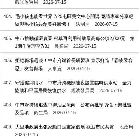
觀光旅遊局
2026-07-15
404
毛小孩也能看世界 7/25屯區藝文中心開講 邀請專家分享經
驗與毛小孩共創美好回憶！
法制局
2026-07-15
405
中市推動循環農業 稻草再利用補助最高每公頃2,000元 第
1期作受理至7/31
農業局
2026-07-15
406
拒絕職場霸凌！中市府辦首長研習班 宣示打造「霸凌零容
忍」友善職場
人事處
2026-07-15
407
守護偏鄉用水 中市府跨機關連夜設置臨時供水站 全力
協助和平區居民恢復供水
經濟發展局
2026-07-15
408
中市府持續追查中聯油品流向 公布兩批預防性下架批號
及品項
衛生局
2026-07-15
409
大里地政展出張家勳口足畫家個展 歡迎市民共賞
地政局
2026-07-15