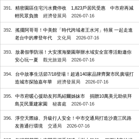
391
精密園區住宅污水費停收 1,823戶居民受惠 中市府再減
輕民眾負擔
經濟發展局
2026-07-16
392
搖擺阿哥哥！中美館「時代跨域者王水河」特展 一起走進
老台中的摩登年代
文化局
2026-07-16
393
放暑假學防溺！大安濱海樂園舉辦水域安全宣導活動邀你
安心玩一夏
觀光旅遊局
2026-07-16
394
台中故事生活節7/18登場！超過140家品牌齊聚市民廣場打
造城市探險嘉年華
經濟發展局
2026-07-16
395
中市府暖心援助友邦馬紹爾姊妹市 捐贈10萬美元助依拜
島災民重建家園
秘書處
2026-07-16
396
淨空天際線、升級行人安全！中市交通局打造沙鹿三民路
友善通行環境
交通局
2026-07-16