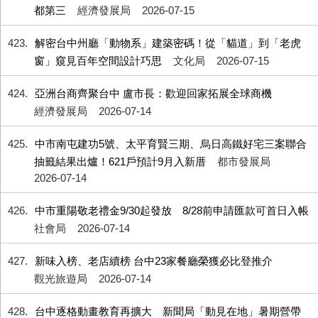
都第三
經濟發展局
2026-07-15
423
解密台中州廳「動物系」建築密碼！從「貓道」到「老虎
窗」窺見百年空間設計巧思
文化局
2026-07-15
424
亞洲台商齊聚台中 盧市長：歡迎回家拓展全球商機
經濟發展局
2026-07-14
425
中市南屯建功5號、太平育賢三期、烏日高鐵好宅三案聯合
抽籤結果出爐！621戶預計9月入新厝
都市發展局
2026-07-14
426
中市重陽敬老禮金9/30起發放 8/28前申請匯款可首日入帳
社會局
2026-07-14
427
新味入榜、老店續榜 台中23家餐廳榮獲必比登推介
觀光旅遊局
2026-07-14
428
台中逐格動畫教育再擴大 新聞局「動見在地」暑期營帶