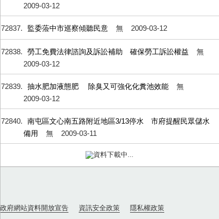
2009-03-12
72837
監委蒞中市巡察傾聽民意
無
2009-03-12
72838
勞工免費法律諮詢及訴訟補助 確保勞工訴訟權益
無
2009-03-12
72839
抽水肥加液態肥 除臭又可強化化糞池效能
無
2009-03-12
72840
南屯區文心南五路附近地區3/13停水 市府提醒民眾儲水
備用
無
2009-03-11
72841
主計處公佈97年人口狀況 人口增加率9.64‰
無
2009-03-11
72842
中區區公所「肚皮舞初級班」 3/18開課歡迎報名參加
無
2009-03-11