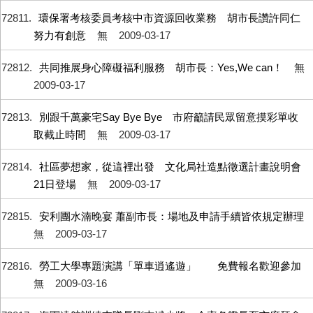
72811
環保署考核委員考核中市資源回收業務 胡市長讚許同仁
努力有創意
無
2009-03-17
72812
共同推展身心障礙福利服務 胡市長：Yes,We can！
無
2009-03-17
72813
別跟千萬豪宅Say Bye Bye 市府籲請民眾留意摸彩單收
取截止時間
無
2009-03-17
72814
社區夢想家，從這裡出發 文化局社造點徵選計畫說明會
21日登場
無
2009-03-17
72815
安利團水湳晚宴 蕭副市長：場地及申請手續皆依規定辦理
無
2009-03-17
72816
勞工大學專題演講「單車逍遙遊」 免費報名歡迎參加
無
2009-03-16