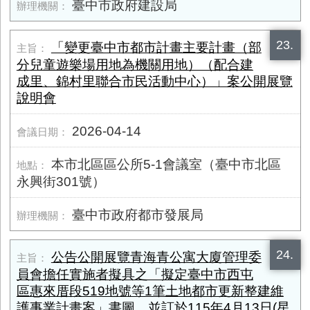
臺中市政府建設局
23.
「變更臺中市都市計畫主要計畫（部
分兒童遊樂場用地為機關用地）（配合建
成里、錦村里聯合市民活動中心）」案公開展覽
說明會
2026-04-14
本市北區區公所5-1會議室（臺中市北區
永興街​301號）
臺中市政府都市發展局
24.
公告公開展覽青海青公寓大廈管理委
員會擔任實施者擬具之「擬定臺中市西屯
區惠來厝段519地號等1筆土地都市更新整建維
護事業計畫案」書圖，並訂於115年4月13日(星