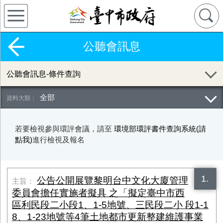
公聽會訊息
公聽會訊息-條件查詢
全部
若要檢視參與環評會議，請至
環境部環評書件查詢系統(請
點我)
進行檢視及報名
1.
公告公開展覽黎明台中文化大廈管理
委員會擔任實施者擬具 之「擬定臺中市西
區利民段二小段1、1-5地號、三民段二小 段1-1
8、1-23地號等4筆土地都市更新整建維護事業