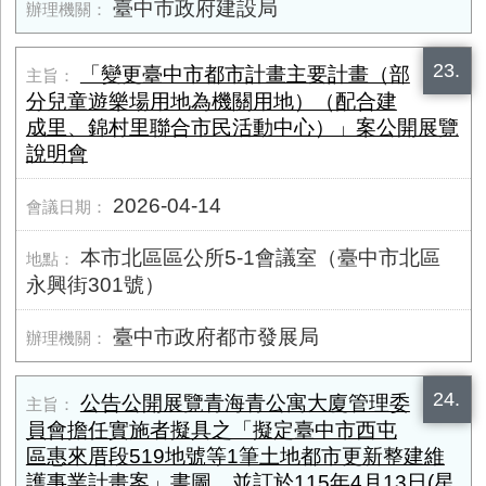
臺中市政府建設局
23.
「變更臺中市都市計畫主要計畫（部
分兒童遊樂場用地為機關用地）（配合建
成里、錦村里聯合市民活動中心）」案公開展覽
說明會
2026-04-14
本市北區區公所5-1會議室（臺中市北區
永興街​301號）
臺中市政府都市發展局
24.
公告公開展覽青海青公寓大廈管理委
員會擔任實施者擬具之「擬定臺中市西屯
區惠來厝段519地號等1筆土地都市更新整建維
護事業計畫案」書圖，並訂於115年4月13日(星