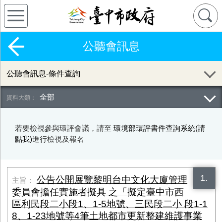
公聽會訊息
公聽會訊息-條件查詢
全部
若要檢視參與環評會議，請至
環境部環評書件查詢系統(請
點我)
進行檢視及報名
1.
公告公開展覽黎明台中文化大廈管理
委員會擔任實施者擬具 之「擬定臺中市西
區利民段二小段1、1-5地號、三民段二小 段1-1
8、1-23地號等4筆土地都市更新整建維護事業