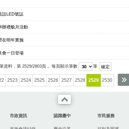
設LED號誌
舉辦禮貌月活動
望在明年實施
售會一日登場
筆資料，第
2529/2803
頁，
每頁顯示筆數
筆
22
2523
2524
2525
2526
2527
2528
2529
2530
市政資訊
認識臺中
市民服務
市政會議紀錄
歷史沿革
福利及照護