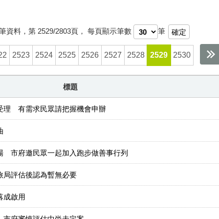
筆資料，第
2529/2803
頁，
每頁顯示筆數
筆
22
2523
2524
2525
2526
2527
2528
2529
2530
標題
受理 有需求民眾請把握機會申辦
油
場 市府邀民眾一起加入跑步做善事行列
旅局評估後認為暫無必要
落成啟用
 市府審慎評估中尚未定案