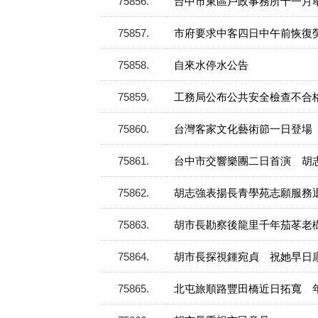
75856
台中市東區戶政事務所十一月
75857
市府要求中客四日中午前恢復
75858
自來水停水公告
75859
工務局公布公共安全檢查不合
75860
台灣客家文化藝術節一日登場
75861
台中市交響樂團二日首演 胡
75862
胡志強表揚長青學苑志願服務
75863
胡市長勘察後龍里千年茄苳老
75864
胡市長探視鍾宛貞 祝她早日
75865
北屯旅順路豐田橋近日拓寬 