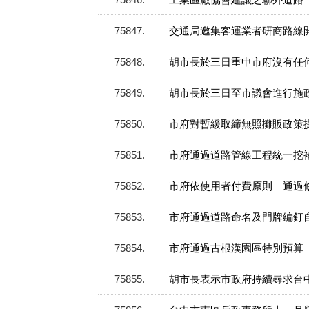
75847
交通局邀集客運業者研商路線
75848
胡市長於三日重申市府沒有任
75849
胡市長於三日至市議會進行施
75850
市府對暫緩取締無照攤販政策
75851
市府通過道路管線工程統一挖
75852
市府依使用者付費原則 通過
75853
市府通過道路命名及門牌編釘
75854
市府通過古根漢園區特別預算
75855
胡市長表示市政府持續尋求台