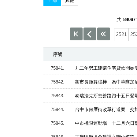
全部
其他
共
84067
2521
25
序號
75841
九二年勞工建購住宅貸款開始
75842
胡市長揮舞強棒 為中華隊加
75843
泰瑞法克斯慈善路跑十五日登
75844
台中市何厝街改單行道案 交
75845
中市極限運動場 十二月六日
75846
工業區廠協會建議之聯外道路