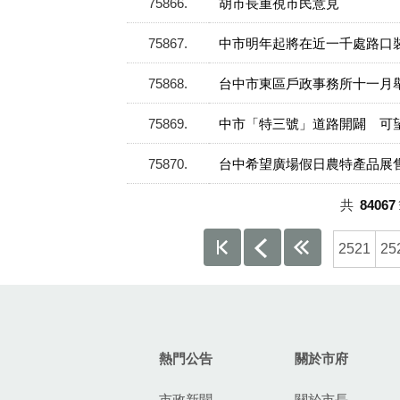
75866
胡市長重視市民意見
75867
中市明年起將在近一千處路口裝
75868
台中市東區戶政事務所十一月
75869
中市「特三號」道路開闢 可
75870
台中希望廣場假日農特產品展
共
84067
2521
25
:::
熱門公告
關於市府
市政新聞
關於市長