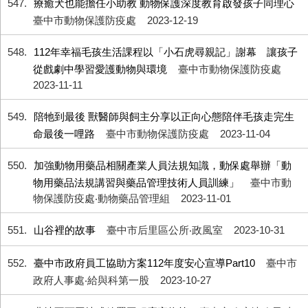
547
療癒犬也能擔任小助教 動物保護深度教育啟發孩子同理心
臺中市動物保護防疫處
2023-12-19
548
112年幸福毛孩生活課程以「小石虎尋親記」謝幕 讓孩子
從戲劇中學習愛護動物與環境
臺中市動物保護防疫處
2023-11-11
549
陪牠到最後 獸醫師與飼主分享以正向心態陪伴毛孩走完生
命最後一哩路
臺中市動物保護防疫處
2023-11-04
550
加強動物用藥品相關產業人員法規知識，動保處舉辦「動
物用藥品法規講習與藥品管理技術人員訓練」
臺中市動
物保護防疫處‧動物藥品管理組
2023-11-01
551
山谷裡的故事
臺中市后里區公所‧政風室
2023-10-31
552
臺中市政府員工協助方案112年度安心宣導Part10
臺中市
政府人事處‧給與科第一股
2023-10-27