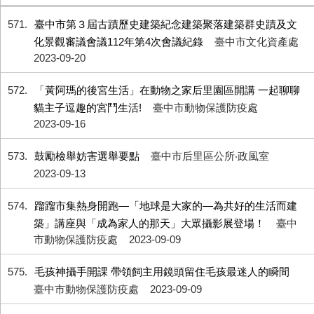
571
臺中市第３屆古蹟歷史建築紀念建築聚落建築群史蹟及文
化景觀審議會議112年第4次會議紀錄
臺中市文化資產處
2023-09-20
572
「黃阿瑪的後宮生活」在動物之家后里園區開講 一起聊聊
貓主子逗趣的宮鬥生活!
臺中市動物保護防疫處
2023-09-16
573
鼓勵檢舉妨害選舉要點
臺中市后里區公所‧政風室
2023-09-13
574
蹓蹓市集熱身開跑—「地球是大家的—為共好的生活而建
築」講座與「成為家人的那天」大眾攝影展登場！
臺中
市動物保護防疫處
2023-09-09
575
毛孩神攝手開課 帶領飼主用鏡頭留住毛孩最迷人的瞬間
臺中市動物保護防疫處
2023-09-09