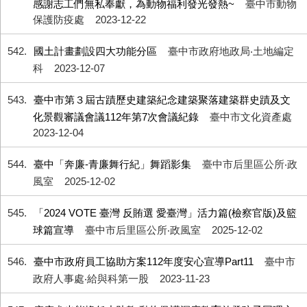
感謝志工們無私奉獻，為動物福利發光發熱~
臺中市動物
保護防疫處
2023-12-22
542
國土計畫劃設四大功能分區
臺中市政府地政局‧土地編定
科
2023-12-07
543
臺中市第３屆古蹟歷史建築紀念建築聚落建築群史蹟及文
化景觀審議會議112年第7次會議紀錄
臺中市文化資產處
2023-12-04
544
臺中「奔廉-青廉舞行紀」舞蹈影集
臺中市后里區公所‧政
風室
2025-12-02
545
「2024 VOTE 臺灣 反賄選 愛臺灣」活力篇(檢察官版)及籃
球篇宣導
臺中市后里區公所‧政風室
2025-12-02
546
臺中市政府員工協助方案112年度安心宣導Part11
臺中市
政府人事處‧給與科第一股
2023-11-23