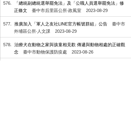
576
「總統副總統選舉罷免法」及「公職人員選舉罷免法」修
正條文
臺中市后里區公所‧政風室
2023-08-29
577
推廣加入「軍人之友社LINE官方帳號群組」公告
臺中市
外埔區公所‧人文課
2023-08-29
578
治療犬在動物之家與孩童相見歡 傳遞與動物相處的正確觀
念
臺中市動物保護防疫處
2023-08-26
579
臺中市政府員工協助方案112年度安心宣導Part8
臺中市
政府人事處‧給與科第一股
2023-08-24
580
農地上的建築物 都需合法申請!
臺中市政府地政局‧土地編
定科
2023-08-24
581
2023療癒犬夏令營-「夏日炎炎，有你真甜」一起來臺中市
動物之家療癒一夏~
2023-08-19
582
非都市土地更正編定應備文件
臺中市政府地政局‧土地編