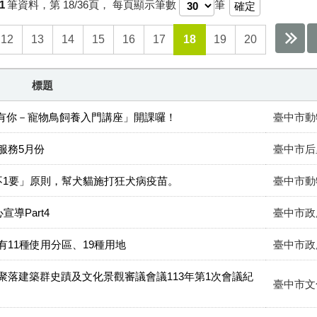
1
筆資料，第
18/36
頁，
每頁顯示筆數
筆
12
13
14
15
16
17
18
19
20
標題
為有你－寵物鳥飼養入門講座」開課囉！
臺中市動
服務5月份
臺中市后
不1要」原則，幫犬貓施打狂犬病疫苗。
臺中市動
導Part4
臺中市政
11種使用分區、19種用地
臺中市政
落建築群史蹟及文化景觀審議會議113年第1次會議紀
臺中市文