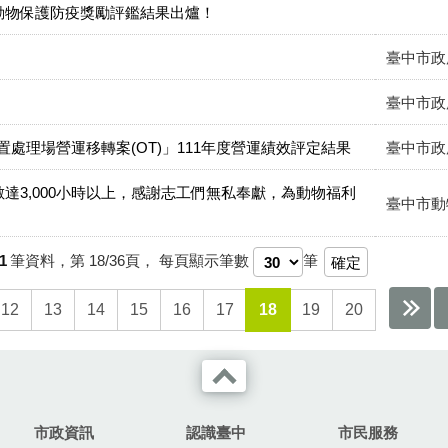
動物保護防疫獎勵評鑑結果出爐！
臺中市政
臺中市政
處理場營運移轉案(OT)」111年度營運績效評定結果
臺中市政
數達3,000小時以上，感謝志工們無私奉獻，為動物福利
臺中市動
1
筆資料，第
18/36
頁，
每頁顯示筆數
筆
12
13
14
15
16
17
18
19
20
市政資訊
認識臺中
市民服務