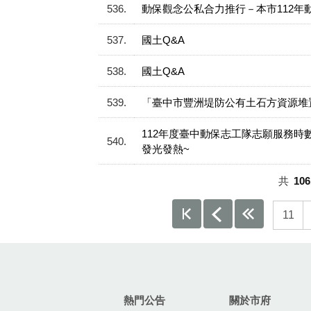
536
動保觀念公私合力推行－本市112年
537
國土Q&A
538
國土Q&A
539
「臺中市豐洲堤防公有土石方資源堆置
112年度臺中動保志工隊志願服務時
540
發光發熱~
共
106
11
:::
熱門公告
關於市府