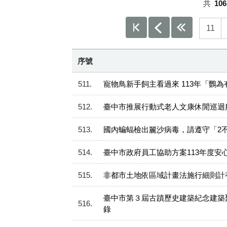
共
106
11
序號
511
寵物鳥新手飼主看過來 113年「鸚
512
臺中市推展行動式老人文康休閒巡迴
513
國內蝙蝠檢出麗沙病毒，請遵守「2
514
臺中市政府員工協助方案113年度安心宣
515
非都市土地依區域計畫法施行細則計有
臺中市第３屆古蹟歷史建築紀念建築聚
516
錄