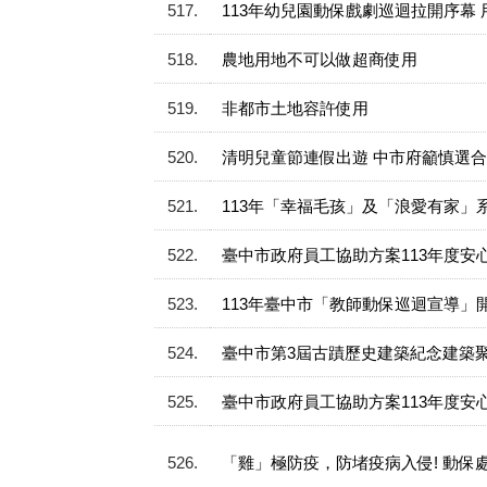
517
113年幼兒園動保戲劇巡迴拉開序幕
518
農地用地不可以做超商使用
519
非都市土地容許使用
520
清明兒童節連假出遊 中市府籲慎選
521
113年「幸福毛孩」及「浪愛有家
522
臺中市政府員工協助方案113年度安心宣
523
113年臺中市「教師動保巡迴宣導
524
臺中市第3屆古蹟歷史建築紀念建築聚
525
臺中市政府員工協助方案113年度安心宣
526
「雞」極防疫，防堵疫病入侵! 動保