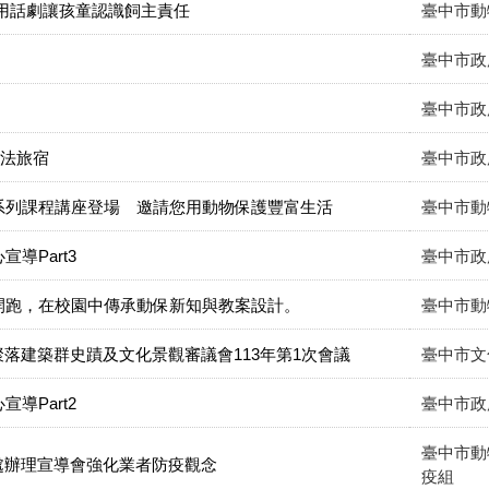
 用話劇讓孩童認識飼主責任
臺中市動
臺中市政
臺中市政
合法旅宿
臺中市政
」系列課程講座登場 邀請您用動物保護豐富生活
臺中市動
導Part3
臺中市政
」開跑，在校園中傳承動保新知與教案設計。
臺中市動
落建築群史蹟及文化景觀審議會113年第1次會議
臺中市文
導Part2
臺中市政
臺中市動
處辦理宣導會強化業者防疫觀念
疫組