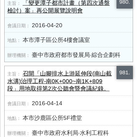
980.
「變更潭子都市計畫（第四次通盤
檢討）案」再公開展覽說明會
2016-04-20
本市潭子區公所4樓會議室
臺中市政府都市發展局‧綜合企劃科
981.
召開「山腳排水上游延伸段(南山截
水溝)治理工程-南0K+000~南1K+809
段」用地取得第2次公聽會暨會議紀錄。
2016-04-14
本市沙鹿區公所5F禮堂
臺中市政府水利局‧水利工程科