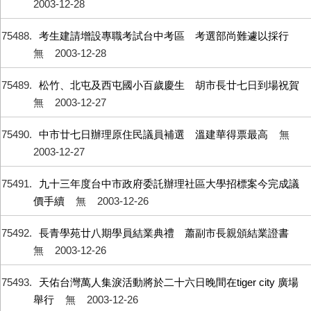
2003-12-28
75488
考生建請增設專職考試台中考區 考選部尚難遽以採行
無
2003-12-28
75489
松竹、北屯及西屯國小百歲慶生 胡市長廿七日到場祝賀
無
2003-12-27
75490
中市廿七日辦理原住民議員補選 溫建華得票最高
無
2003-12-27
75491
九十三年度台中市政府委託辦理社區大學招標案今完成議
價手續
無
2003-12-26
75492
長青學苑廿八期學員結業典禮 蕭副市長親頒結業證書
無
2003-12-26
75493
天佑台灣萬人集淚活動將於二十六日晚間在tiger city 廣場
舉行
無
2003-12-26