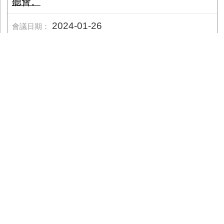
聽會。
2024-01-26
臺中市大甲區公所3樓簡報室舉行（地
址：臺中市大甲區民權路52號3樓）。
臺中市政府建設局
154.
召開本市「北屯區崇德十路一段銜
接松義街道路開闢工程」第一次公聽會。
2024-01-25
北屯區公所會議室(地址：臺中市北屯區崇
德路三段10號)。
臺中市政府建設局