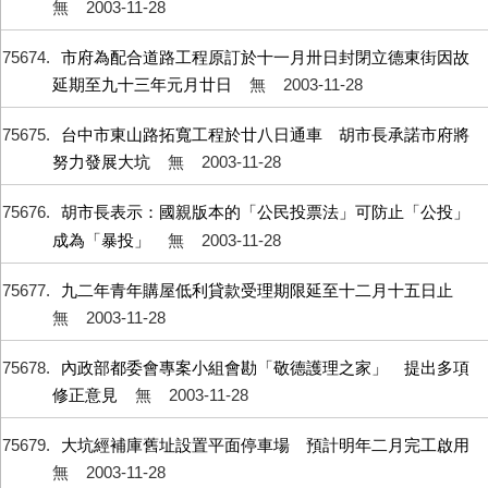
無
2003-11-28
75674
市府為配合道路工程原訂於十一月卅日封閉立德東街因故
延期至九十三年元月廿日
無
2003-11-28
75675
台中市東山路拓寬工程於廿八日通車 胡市長承諾市府將
努力發展大坑
無
2003-11-28
75676
胡市長表示：國親版本的「公民投票法」可防止「公投」
成為「暴投」
無
2003-11-28
75677
九二年青年購屋低利貸款受理期限延至十二月十五日止
無
2003-11-28
75678
內政部都委會專案小組會勘「敬德護理之家」 提出多項
修正意見
無
2003-11-28
75679
大坑經補庫舊址設置平面停車場 預計明年二月完工啟用
無
2003-11-28