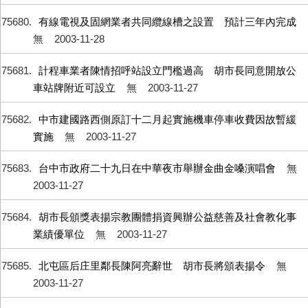
75680
有線電視及固網業者共同纜線槽之設置 預計三年內完成
無
2003-11-28
75681
計程車業者陳情招呼站設立門檻過高 胡市長同意開放公
車站牌附近可設立
無
2003-11-27
75682
中市建國路西側原訂十二月起實施機車停車收費因故暫緩
實施
無
2003-11-27
75683
台中市政府二十九日在中華夜市舉辦金曲金嗓演唱會
無
2003-11-27
75684
胡市長頒獎表揚宗教團體捐資興辦公益慈善及社會教化事
業績優單位
無
2003-11-27
75685
北屯區后庄里鄰長陳阿亮辭世 胡市長將頒表揚令
無
2003-11-27