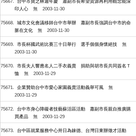
75667
台中市寶之林週年慶 蕭副市長希望資源再利用觀念能深
印人心
無
2003-11-30
75668
城市文化會議移師台中市舉辦 蕭副市長強調台中市的命
脈在文化
無
2003-11-30
75669
市長杯國武術比賽三十日舉行 選手個個身懷絕技
無
2003-11-30
75670
市長夫人響應名人二手衣義賣 捐助與胡市長共同簽名Ｔ
恤
無
2003-11-29
75671
企業贊助台中市愛心家園義賣活動義舉可風
無
2003-11-29
75672
台中市身心障礙者技藝蘇活區活動 蕭副市長親自推廣購
買產品
無
2003-11-29
75673
台中區就業服務中心卅日為錸德、台灣日東辦徵才活動