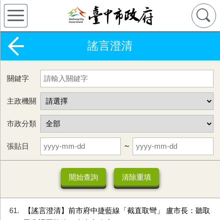
謠言澄清
關鍵字
主政機關
市政分類
張貼日
~
61
【謠言澄清】前市府中捷藍線「截直取彎」 盧市長：聽取