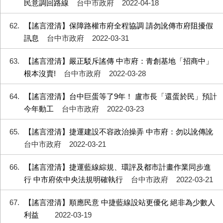
民意調回路線
台中市政府
2022-04-18
62
【謠言澄清】保障路權市府全程協調 請勿訛傳市府阻擾假
訊息
台中市政府
2022-03-31
63
【謠言澄清】嚴正駁斥謠傳 中市府：青創基地「招商中」
根本沒賣!
台中市政府
2022-03-28
64
【謠言澄清】台中巨蛋等了9年！ 盧市長「還蛋於民」預計
今年動工
台中市政府
2022-03-23
65
【謠言澄清】捷運建設不容政治操弄 中市府：勿以訛傳訛
台中市政府
2022-03-21
66
【謠言澄清】捷運藍線綜規、環評及都市計畫作業同步進
行 中市府依中央法規明確執行
台中市政府
2022-03-21
67
【謠言澄清】順應民意 中捷藍線設站更優化 絕非為少數人
利益
2022-03-19