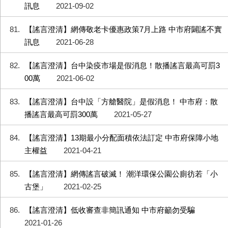
訊息
2021-09-02
81
【謠言澄清】網傳敬老卡優惠政策7月上路 中市府闢謠不實
訊息
2021-06-28
82
【謠言澄清】台中染疫市場是假消息！散播謠言最高可罰3
00萬
2021-06-02
83
【謠言澄清】台中設「方艙醫院」是假消息！ 中市府：散
播謠言最高可罰300萬
2021-05-27
84
【謠言澄清】13期最小分配面積依法訂定 中市府保障小地
主權益
2021-04-21
85
【謠言澄清】網傳謠言破滅！ 潮洋環保公園公廁彷若「小
古堡」
2021-02-25
86
【謠言澄清】低收審查非簡訊通知 中市府籲勿受騙
2021-01-26