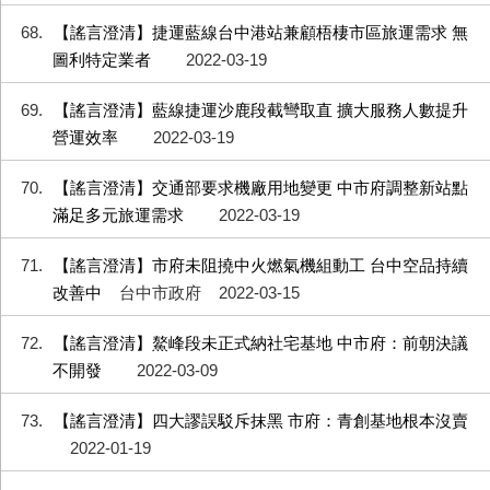
68
【謠言澄清】捷運藍線台中港站兼顧梧棲市區旅運需求 無
圖利特定業者
2022-03-19
69
【謠言澄清】藍線捷運沙鹿段截彎取直 擴大服務人數提升
營運效率
2022-03-19
70
【謠言澄清】交通部要求機廠用地變更 中市府調整新站點
滿足多元旅運需求
2022-03-19
71
【謠言澄清】市府未阻撓中火燃氣機組動工 台中空品持續
改善中
台中市政府
2022-03-15
72
【謠言澄清】鰲峰段未正式納社宅基地 中市府：前朝決議
不開發
2022-03-09
73
【謠言澄清】四大謬誤駁斥抹黑 市府：青創基地根本沒賣
2022-01-19