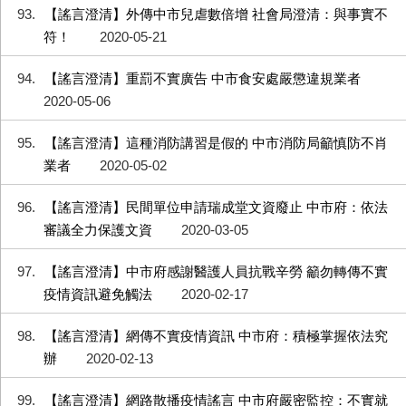
93
【謠言澄清】外傳中市兒虐數倍增 社會局澄清：與事實不
符！
2020-05-21
94
【謠言澄清】重罰不實廣告 中市食安處嚴懲違規業者
2020-05-06
95
【謠言澄清】這種消防講習是假的 中市消防局籲慎防不肖
業者
2020-05-02
96
【謠言澄清】民間單位申請瑞成堂文資廢止 中市府：依法
審議全力保護文資
2020-03-05
97
【謠言澄清】中市府感謝醫護人員抗戰辛勞 籲勿轉傳不實
疫情資訊避免觸法
2020-02-17
98
【謠言澄清】網傳不實疫情資訊 中市府：積極掌握依法究
辦
2020-02-13
99
【謠言澄清】網路散播疫情謠言 中市府嚴密監控：不實就