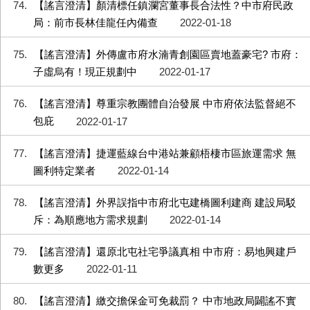
74
【謠言澄清】顏清標任鎮瀾宮董事長合法性？中市府民政
局：前市長林佳龍任內備查
2022-01-18
75
【謠言澄清】外傳盧市府水湳青創園區賣地蓋豪宅? 市府：
子虛烏有！現正規劃中
2022-01-17
76
【謠言澄清】尊重宗教團體自治發展 中市府依法監督絕不
包庇
2022-01-17
77
【謠言澄清】捷運藍線台中港站兼顧梧棲市區旅運需求 無
圖利特定業者
2022-01-14
78
【謠言澄清】外界誤指中市府北屯建橋圖利建商 建設局駁
斥：為順應地方需求規劃
2022-01-14
79
【謠言澄清】還原北屯社宅爭議真相 中市府：易地興建戶
數更多
2022-01-11
80
【謠言澄清】繳交擔保金可免裁罰？ 中市地政局闢謠不實